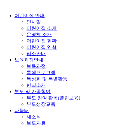
콘
텐
어린이집 안내
츠
인사말
로
어린이집 소개
건
운영체 소개
너
어린이집 현황
뛰
어린이집 연혁
기
입소안내
보육과정안내
보육과정
특색프로그램
특성화 및 특별활동
반별소개
부모 및 가족참여
부모 참여 활동(열린보육)
부모성장교육
나눔터
새소식
보도자료